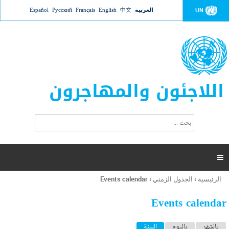
Jump to navigation
العربية
中文
English
Français
Русский
Español
UN
اللاجئون والمهاجرون
ا
ب
س
ح
ت
ث
م
ا

ر
ة
الرئيسية
›
الجدول الزمني
›
Events calendar
أنت
ا
هنا
ل
Events calendar
ب
ح
ا
بالشهر
باليوم
السنة
(علامة التبويب النشطة)
ث