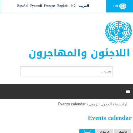
Jump to navigation
العربية
中文
English
Français
Русский
Español
UN
اللاجئون والمهاجرون
ا
ب
س
ح
ت
ث
م
ا

ر
ة
الرئيسية
›
الجدول الزمني
›
Events calendar
أنت
ا
هنا
ل
Events calendar
ب
ح
ا
بالشهر
باليوم
السنة
(علامة التبويب النشطة)
ث