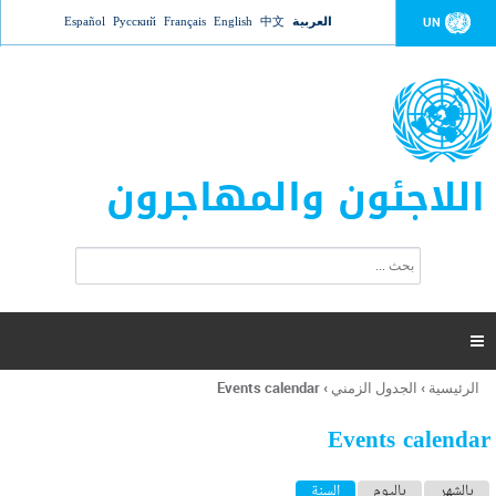
Jump to navigation
العربية
中文
English
Français
Русский
Español
UN
اللاجئون والمهاجرون
ا
ب
س
ح
ت
ث
م
ا

ر
ة
الرئيسية
›
الجدول الزمني
›
Events calendar
أنت
ا
هنا
ل
Events calendar
ب
ح
ا
بالشهر
باليوم
السنة
(علامة التبويب النشطة)
ث