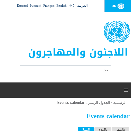
Jump to navigation
العربية
中文
English
Français
Русский
Español
UN
اللاجئون والمهاجرون
ا
ب
س
ح
ت
ث
م
ا

ر
ة
الرئيسية
›
الجدول الزمني
›
Events calendar
أنت
ا
هنا
ل
Events calendar
ب
ح
ا
بالشهر
باليوم
السنة
(علامة التبويب النشطة)
ث