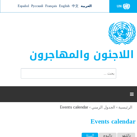
Jump to navigation
العربية
中文
English
Français
Русский
Español
UN
اللاجئون والمهاجرون
ا
ب
س
ح
ت
ث
م
ا

ر
ة
الرئيسية
›
الجدول الزمني
›
Events calendar
أنت
ا
هنا
ل
Events calendar
ب
ح
ا
بالشهر
باليوم
السنة
(علامة التبويب النشطة)
ث