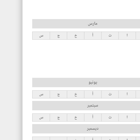
مارس
ا
ث
أ
خ
ج
س
يونيو
ا
ث
أ
خ
ج
س
سبتمبر
ا
ث
أ
خ
ج
س
ديسمبر