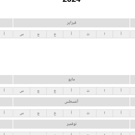
فبراير
أ
ا
ث
أ
خ
ج
س
أ
مايو
أ
ا
ث
أ
خ
ج
س
أ
أغسطس
أ
ا
ث
أ
خ
ج
س
أ
نوفمبر