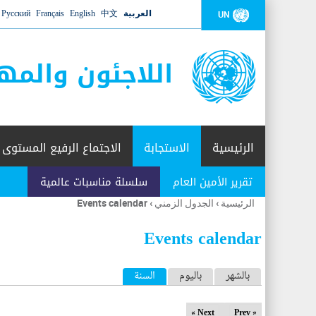
العربية
中文
English
Français
Русский
UN
اللاجئون والمه
الرئيسية
الاستجابة
الاجتماع الرفيع المستوى
تقرير الأمين العام
سلسلة مناسبات عالمية
الرئيسية
›
الجدول الزمني
›
Events calendar
أنت
هنا
Events calendar
ا
بالشهر
باليوم
السنة
(علامة التبويب النشطة)
ل
Next »
« Prev