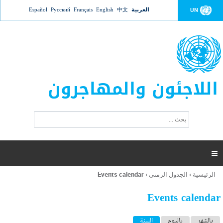
Jump to navigation
العربية
中文
English
Français
Русский
Español
UN
اللاجئون والمهاجرون
ا
ب
س
ح
ت
ث
م
ا

ر
ة
الرئيسية
›
الجدول الزمني
›
Events calendar
أنت
ا
هنا
ل
Events calendar
ب
ح
ا
بالشهر
باليوم
السنة
(علامة التبويب النشطة)
ث