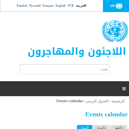
Jump to navigation
العربية
中文
English
Français
Русский
Español
UN
اللاجئون والمهاجرون
ا
ب
س
ح
ت
ث
م
ا

ر
ة
الرئيسية
›
الجدول الزمني
›
Events calendar
أنت
ا
هنا
ل
Events calendar
ب
ح
ا
بالشهر
باليوم
السنة
(علامة التبويب النشطة)
ث