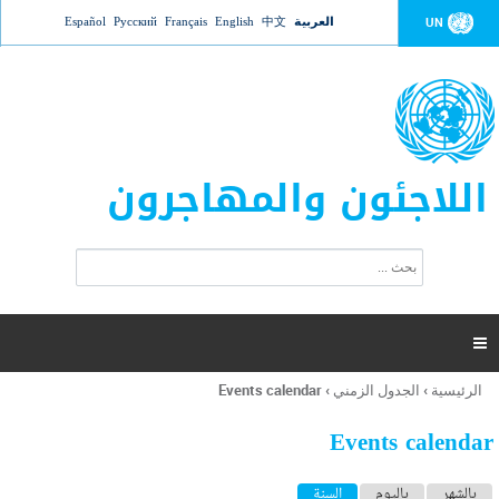
Jump to navigation
العربية
中文
English
Français
Русский
Español
UN
اللاجئون والمهاجرون
ا
ب
س
ح
ت
ث
م
ا

ر
ة
الرئيسية
›
الجدول الزمني
›
Events calendar
أنت
ا
هنا
ل
Events calendar
ب
ح
ا
بالشهر
باليوم
السنة
(علامة التبويب النشطة)
ث