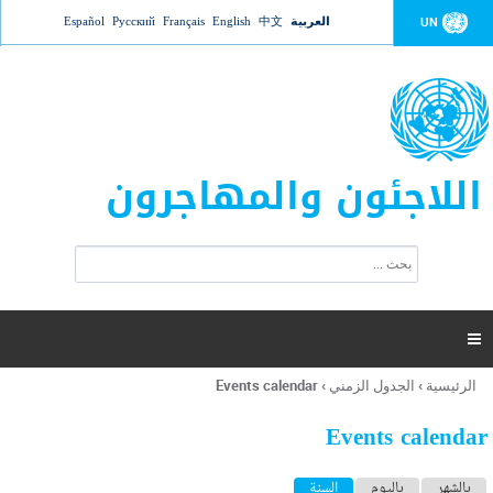
Jump to navigation
العربية
中文
English
Français
Русский
Español
UN
اللاجئون والمهاجرون
ا
ب
س
ح
ت
ث
م
ا

ر
ة
الرئيسية
›
الجدول الزمني
›
Events calendar
أنت
ا
هنا
ل
Events calendar
ب
ح
ا
بالشهر
باليوم
السنة
(علامة التبويب النشطة)
ث