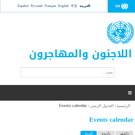
Jump to navigation
العربية
中文
English
Français
Русский
Español
UN
اللاجئون والمهاجرون
ا
ب
س
ح
ت
ث
م
ا

ر
ة
الرئيسية
›
الجدول الزمني
›
Events calendar
أنت
ا
هنا
ل
Events calendar
ب
ح
ا
بالشهر
باليوم
السنة
(علامة التبويب النشطة)
ث