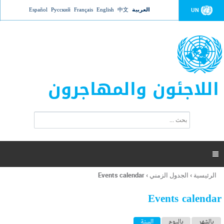
Jump to navigation
العربية
中文
English
Français
Русский
Español
UN
اللاجئون والمهاجرون
ا
ب
س
ح
ت
ث
م
ا

ر
ة
الرئيسية
›
الجدول الزمني
›
Events calendar
أنت
ا
هنا
ل
Events calendar
ب
ح
ا
بالشهر
باليوم
السنة
(علامة التبويب النشطة)
ث