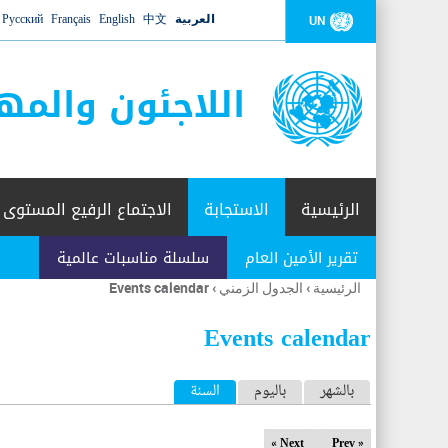
العربية
中文
English
Français
Русский
UN
اللاجئون والمه
الرئيسية
الاستجابة
الاجتماع الرفيع المستوى
تقرير الأمين العام
سلسلة مناسبات عالمية
الرئيسية
›
الجدول الزمني
›
Events calendar
أنت
هنا
Events calendar
ا
بالشهر
باليوم
السنة
(علامة التبويب النشطة)
ل
Next »
« Prev