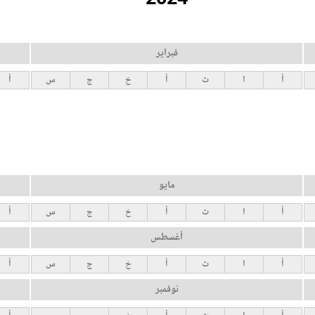
فبراير
أ
ا
ث
أ
خ
ج
س
أ
مايو
أ
ا
ث
أ
خ
ج
س
أ
أغسطس
أ
ا
ث
أ
خ
ج
س
أ
نوفمبر