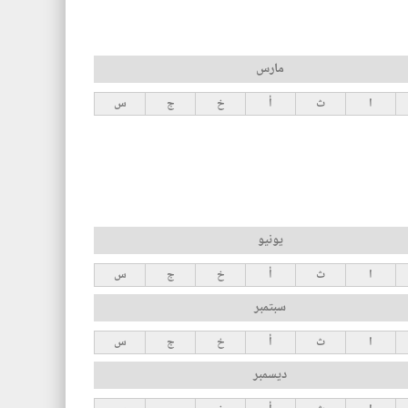
مارس
ا
ث
أ
خ
ج
س
يونيو
ا
ث
أ
خ
ج
س
سبتمبر
ا
ث
أ
خ
ج
س
ديسمبر