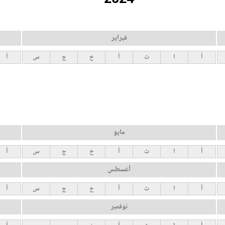
فبراير
أ
ا
ث
أ
خ
ج
س
أ
مايو
أ
ا
ث
أ
خ
ج
س
أ
أغسطس
أ
ا
ث
أ
خ
ج
س
أ
نوفمبر