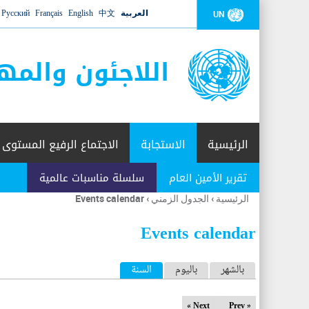
العربية
中文
English
Français
Русский
UN
اللاجئون والمه
الرئيسية
الاستجابة
الاجتماع الرفيع المستوى
تقرير الأمين العام
سلسلة مناسبات عالمية
الرئيسية
›
الجدول الزمني
›
Events calendar
أنت
هنا
Events calendar
ا
بالشهر
باليوم
السنة
(علامة التبويب النشطة)
ل
Next »
« Prev