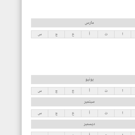
مارس
ا
ث
أ
خ
ج
س
يونيو
ا
ث
أ
خ
ج
س
سبتمبر
ا
ث
أ
خ
ج
س
ديسمبر