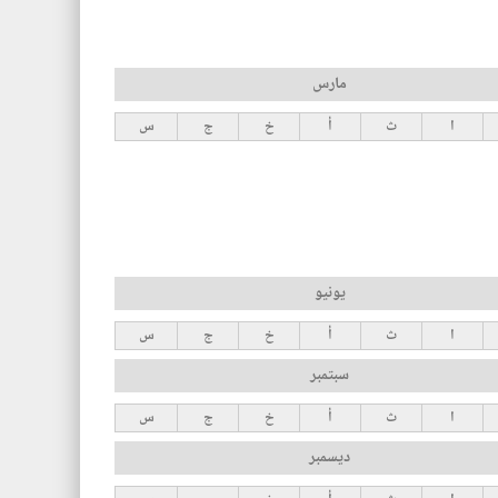
مارس
ا
ث
أ
خ
ج
س
يونيو
ا
ث
أ
خ
ج
س
سبتمبر
ا
ث
أ
خ
ج
س
ديسمبر