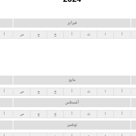
فبراير
أ
ا
ث
أ
خ
ج
س
أ
مايو
أ
ا
ث
أ
خ
ج
س
أ
أغسطس
أ
ا
ث
أ
خ
ج
س
أ
نوفمبر