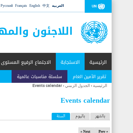
العربية
中文
English
Français
Русский
UN
اللاجئون والمه
الرئيسية
الاستجابة
الاجتماع الرفيع المستوى
تقرير الأمين العام
سلسلة مناسبات عالمية
الرئيسية
›
الجدول الزمني
›
Events calendar
أنت
هنا
Events calendar
ا
بالشهر
باليوم
السنة
(علامة التبويب النشطة)
ل
Next »
« Prev