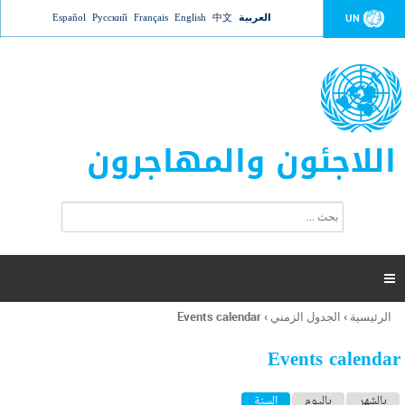
Jump to navigation
العربية
中文
English
Français
Русский
Español
UN
اللاجئون والمهاجرون
ا
ب
س
ح
ت
ث
م
ا

ر
ة
الرئيسية
›
الجدول الزمني
›
Events calendar
أنت
ا
هنا
ل
Events calendar
ب
ح
ا
بالشهر
باليوم
السنة
(علامة التبويب النشطة)
ث