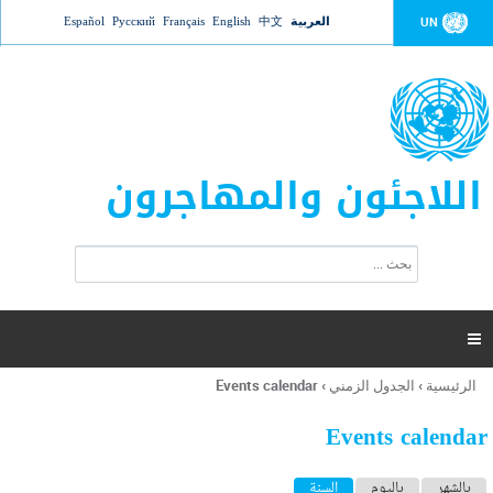
Jump to navigation
العربية
中文
English
Français
Русский
Español
UN
اللاجئون والمهاجرون
ا
ب
س
ح
ت
ث
م
ا

ر
ة
الرئيسية
›
الجدول الزمني
›
Events calendar
أنت
ا
هنا
ل
Events calendar
ب
ح
ا
بالشهر
باليوم
السنة
(علامة التبويب النشطة)
ث