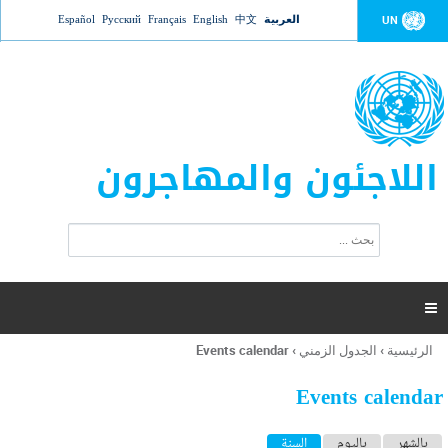
Jump to navigation
العربية
中文
English
Français
Русский
Español
UN
اللاجئون والمهاجرون
ا
ب
س
ح
ت
ث
م
ا

ر
ة
الرئيسية
›
الجدول الزمني
›
Events calendar
أنت
ا
هنا
ل
Events calendar
ب
ح
ا
بالشهر
باليوم
السنة
(علامة التبويب النشطة)
ث