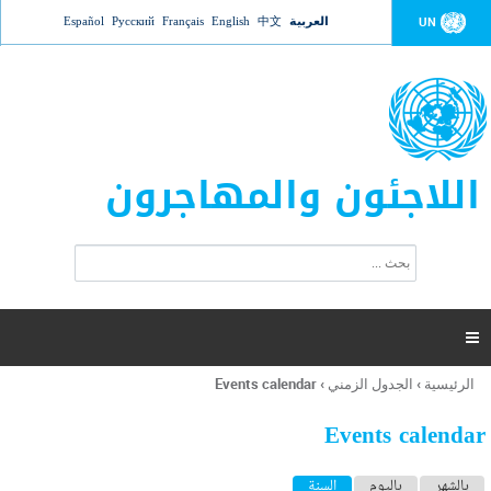
Jump to navigation
العربية
中文
English
Français
Русский
Español
UN
اللاجئون والمهاجرون
ا
ب
س
ح
ت
ث
م
ا

ر
ة
الرئيسية
›
الجدول الزمني
›
Events calendar
أنت
ا
هنا
ل
Events calendar
ب
ح
ا
بالشهر
باليوم
السنة
(علامة التبويب النشطة)
ث