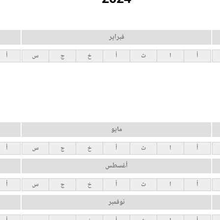
فبراير
أ
ا
ث
أ
خ
ج
س
أ
مايو
أ
ا
ث
أ
خ
ج
س
أ
أغسطس
أ
ا
ث
أ
خ
ج
س
أ
نوفمبر