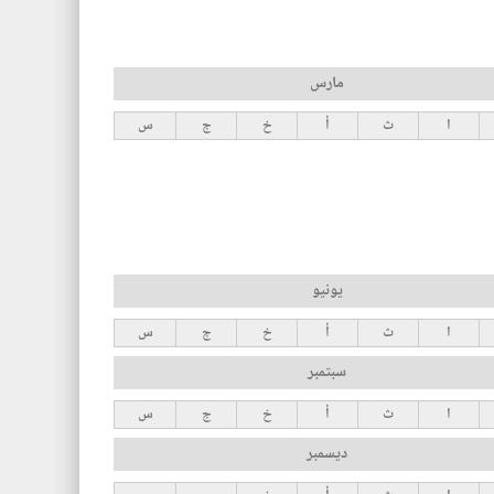
مارس
ا
ث
أ
خ
ج
س
يونيو
ا
ث
أ
خ
ج
س
سبتمبر
ا
ث
أ
خ
ج
س
ديسمبر