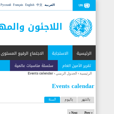
العربية
中文
English
Français
Русский
UN
اللاجئون والمه
الرئيسية
الاستجابة
الاجتماع الرفيع المستوى
تقرير الأمين العام
سلسلة مناسبات عالمية
الرئيسية
›
الجدول الزمني
›
Events calendar
أنت
هنا
Events calendar
ا
بالشهر
باليوم
السنة
(علامة التبويب النشطة)
ل
Next »
« Prev