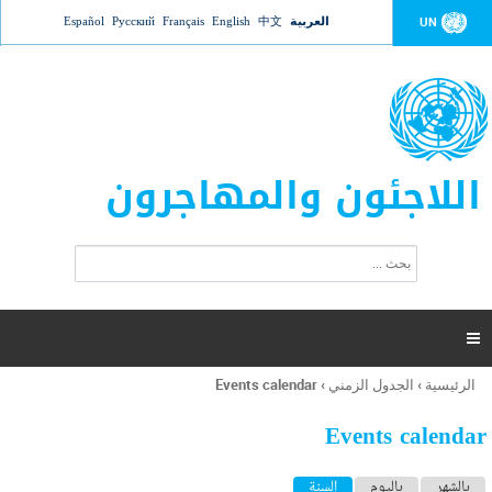
Jump to navigation
العربية
中文
English
Français
Русский
Español
UN
اللاجئون والمهاجرون
ا
ب
س
ح
ت
ث
م
ا

ر
ة
الرئيسية
›
الجدول الزمني
›
Events calendar
أنت
ا
هنا
ل
Events calendar
ب
ح
ا
بالشهر
باليوم
السنة
(علامة التبويب النشطة)
ث