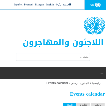
Jump to navigation
العربية
中文
English
Français
Русский
Español
UN
اللاجئون والمهاجرون
ا
ب
س
ح
ت
ث
م
ا

ر
ة
الرئيسية
›
الجدول الزمني
›
Events calendar
أنت
ا
هنا
ل
Events calendar
ب
ح
ا
بالشهر
باليوم
السنة
(علامة التبويب النشطة)
ث