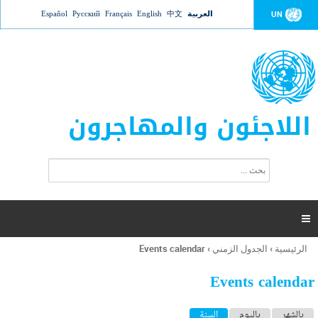
Jump to navigation
العربية
中文
English
Français
Русский
Español
UN
اللاجئون والمهاجرون
ا
ب
س
ح
ت
ث
م
ا

ر
ة
الرئيسية
›
الجدول الزمني
›
Events calendar
أنت
ا
هنا
ل
Events calendar
ب
ح
ا
بالشهر
باليوم
السنة
(علامة التبويب النشطة)
ث