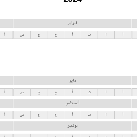
فبراير
أ
ا
ث
أ
خ
ج
س
أ
مايو
أ
ا
ث
أ
خ
ج
س
أ
أغسطس
أ
ا
ث
أ
خ
ج
س
أ
نوفمبر