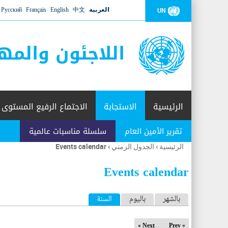
العربية
中文
English
Français
Русский
UN
اللاجئون والمه
الرئيسية
الاستجابة
الاجتماع الرفيع المستوى
تقرير الأمين العام
سلسلة مناسبات عالمية
الرئيسية
›
الجدول الزمني
›
Events calendar
أنت
هنا
Events calendar
ا
بالشهر
باليوم
السنة
(علامة التبويب النشطة)
ل
Next »
« Prev