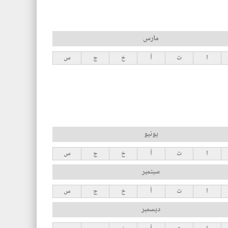
مارس
ا
ث
أ
خ
ج
س
يونيو
ا
ث
أ
خ
ج
س
سبتمبر
ا
ث
أ
خ
ج
س
ديسمبر