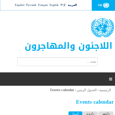
Jump to navigation
العربية
中文
English
Français
Русский
Español
UN
اللاجئون والمهاجرون
ا
ب
س
ح
ت
ث
م
ا

ر
ة
الرئيسية
›
الجدول الزمني
›
Events calendar
أنت
ا
هنا
ل
Events calendar
ب
ح
ا
بالشهر
باليوم
السنة
(علامة التبويب النشطة)
ث