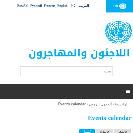
Jump to navigation
العربية
中文
English
Français
Русский
Español
UN
اللاجئون والمهاجرون
ا
ب
س
ح
ت
ث
م
ا

ر
ة
الرئيسية
›
الجدول الزمني
›
Events calendar
أنت
ا
هنا
ل
Events calendar
ب
ح
ا
بالشهر
باليوم
السنة
(علامة التبويب النشطة)
ث