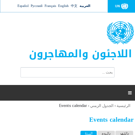
Jump to navigation
العربية
中文
English
Français
Русский
Español
UN
اللاجئون والمهاجرون
ا
ب
س
ح
ت
ث
م
ا

ر
ة
الرئيسية
›
الجدول الزمني
›
Events calendar
أنت
ا
هنا
ل
Events calendar
ب
ح
ا
بالشهر
باليوم
السنة
(علامة التبويب النشطة)
ث