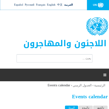
Jump to navigation
العربية
中文
English
Français
Русский
Español
UN
اللاجئون والمهاجرون
ا
ب
س
ح
ت
ث
م
ا

ر
ة
الرئيسية
›
الجدول الزمني
›
Events calendar
أنت
ا
هنا
ل
Events calendar
ب
ح
ا
بالشهر
باليوم
السنة
(علامة التبويب النشطة)
ث