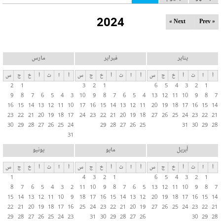
ل
2024
ت
Next »
« Prev
ب
و
ي
يناير
فبراير
مارس
ب
أ
ا
ث
أ
خ
ج
س
أ
ا
ث
أ
خ
ج
س
أ
ا
ث
أ
خ
ج
س
ا
2
1
3
2
1
6
5
4
3
2
1
ت
9
8
7
6
5
4
3
10
9
8
7
6
5
4
13
12
11
10
9
8
7
ا
16
15
14
13
12
11
10
17
16
15
14
13
12
11
20
19
18
17
16
15
14
ل
23
22
21
20
19
18
17
24
23
22
21
20
19
18
27
26
25
24
23
22
21
30
29
28
27
26
25
24
29
28
27
26
25
31
30
29
28
أ
31
س
ا
أبريل
مايو
يونيو
س
أ
ا
ث
أ
خ
ج
س
أ
ا
ث
أ
خ
ج
س
أ
ا
ث
أ
خ
ج
س
ي
1
4
3
2
1
6
5
4
3
2
1
ة
8
7
6
5
4
3
2
11
10
9
8
7
6
5
13
12
11
10
9
8
7
15
14
13
12
11
10
9
18
17
16
15
14
13
12
20
19
18
17
16
15
14
22
21
20
19
18
17
16
25
24
23
22
21
20
19
27
26
25
24
23
22
21
29
28
27
26
25
24
23
31
30
29
28
27
26
30
29
28