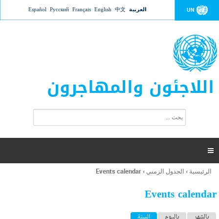
Jump to navigation
العربية
中文
English
Français
Русский
Español
UN
اللاجئون والمهاجرون
ا
ب
س
ح
ت
ث
م
ا

ر
ة
الرئيسية
›
الجدول الزمني
›
Events calendar
أنت
ا
هنا
ل
Events calendar
ب
ح
ا
بالشهر
باليوم
السنة
(علامة التبويب النشطة)
ث