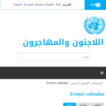
Jump to navigation
العربية
中文
English
Français
Русский
Español
UN
اللاجئون والمهاجرون
ا
ب
س
ح
ت
ث
م
ا

ر
ة
الرئيسية
›
الجدول الزمني
›
Events calendar
أنت
ا
هنا
ل
Events calendar
ب
ح
ا
بالشهر
باليوم
السنة
(علامة التبويب النشطة)
ث