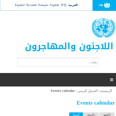
Jump to navigation
العربية
中文
English
Français
Русский
Español
UN
اللاجئون والمهاجرون
ا
ب
س
ح
ت
ث
م
ا

ر
ة
الرئيسية
›
الجدول الزمني
›
Events calendar
أنت
ا
هنا
ل
Events calendar
ب
ح
ا
بالشهر
باليوم
السنة
(علامة التبويب النشطة)
ث