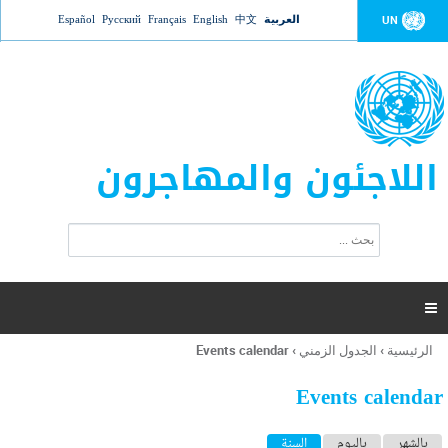
Jump to navigation
العربية
中文
English
Français
Русский
Español
UN
اللاجئون والمهاجرون
ا
ب
س
ح
ت
ث
م
ا

ر
ة
الرئيسية
›
الجدول الزمني
›
Events calendar
أنت
ا
هنا
ل
Events calendar
ب
ح
ا
بالشهر
باليوم
السنة
(علامة التبويب النشطة)
ث