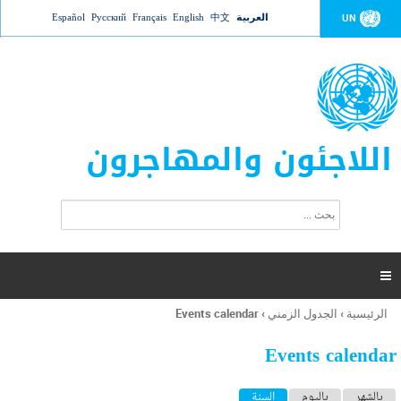
Jump to navigation
العربية
中文
English
Français
Русский
Español
UN
اللاجئون والمهاجرون
ا
ب
س
ح
ت
ث
م
ا

ر
ة
الرئيسية
›
الجدول الزمني
›
Events calendar
أنت
ا
هنا
ل
Events calendar
ب
ح
ا
بالشهر
باليوم
السنة
(علامة التبويب النشطة)
ث