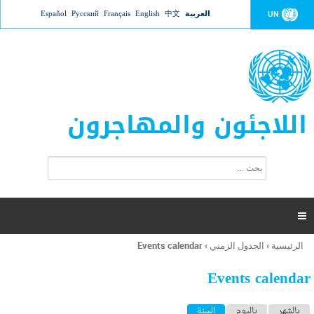
Jump to navigation
العربية
中文
English
Français
Русский
Español
UN
اللاجئون والمهاجرون
ا
ب
س
ح
ت
ث
م
ا

ر
ة
الرئيسية
›
الجدول الزمني
›
Events calendar
أنت
ا
هنا
ل
Events calendar
ب
ح
ا
بالشهر
باليوم
السنة
(علامة التبويب النشطة)
ث