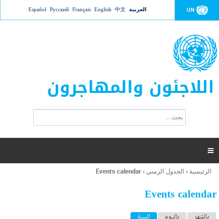
Jump to navigation
العربية
中文
English
Français
Русский
Español
UN
اللاجئون والمهاجرون
ا
ب
س
ح
ت
ث
م
ا

ر
ة
الرئيسية
›
الجدول الزمني
›
Events calendar
أنت
ا
هنا
ل
Events calendar
ب
ح
ا
بالشهر
باليوم
السنة
(علامة التبويب النشطة)
ث