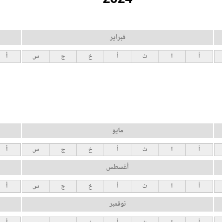
فبراير
أ
ا
ث
أ
خ
ج
س
أ
مايو
أ
ا
ث
أ
خ
ج
س
أ
أغسطس
أ
ا
ث
أ
خ
ج
س
أ
نوفمبر