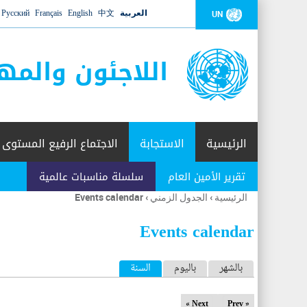
العربية
中文
English
Français
Русский
UN
اللاجئون والمه
الرئيسية
الاستجابة
الاجتماع الرفيع المستوى
تقرير الأمين العام
سلسلة مناسبات عالمية
الرئيسية
›
الجدول الزمني
›
Events calendar
أنت
هنا
Events calendar
ا
بالشهر
باليوم
السنة
(علامة التبويب النشطة)
ل
Next »
« Prev