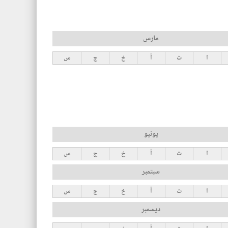
مارس
ا
ث
أ
خ
ج
س
يونيو
ا
ث
أ
خ
ج
س
سبتمبر
ا
ث
أ
خ
ج
س
ديسمبر