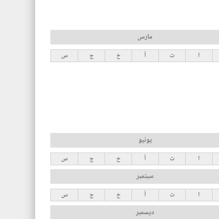
مارس
ا
ث
أ
خ
ج
س
يونيو
ا
ث
أ
خ
ج
س
سبتمبر
ا
ث
أ
خ
ج
س
ديسمبر