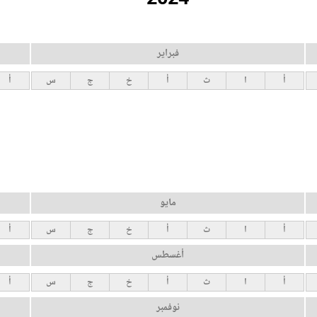
فبراير
أ
ا
ث
أ
خ
ج
س
أ
مايو
أ
ا
ث
أ
خ
ج
س
أ
أغسطس
أ
ا
ث
أ
خ
ج
س
أ
نوفمبر