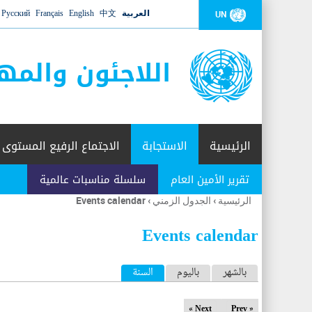
العربية
中文
English
Français
Русский
UN
اللاجئون والمه
الرئيسية
الاستجابة
الاجتماع الرفيع المستوى
تقرير الأمين العام
سلسلة مناسبات عالمية
الرئيسية
›
الجدول الزمني
›
Events calendar
أنت
هنا
Events calendar
ا
بالشهر
باليوم
السنة
(علامة التبويب النشطة)
ل
Next »
« Prev