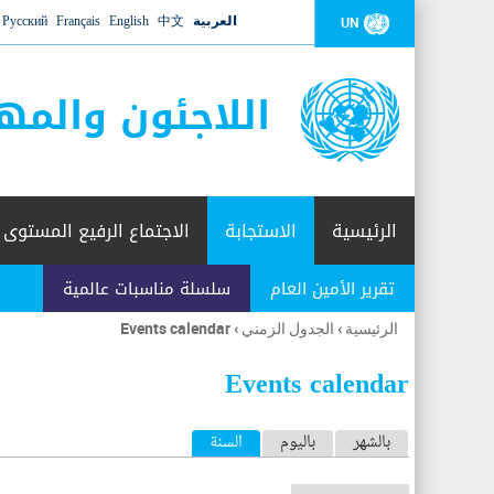
العربية
中文
English
Français
Русский
UN
اللاجئون والمه
الرئيسية
الاستجابة
الاجتماع الرفيع المستوى
تقرير الأمين العام
سلسلة مناسبات عالمية
الرئيسية
›
الجدول الزمني
›
Events calendar
أنت
هنا
Events calendar
ا
بالشهر
باليوم
السنة
(علامة التبويب النشطة)
ل