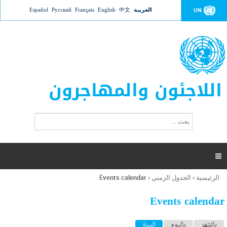
Jump to navigation
العربية
中文
English
Français
Русский
Español
UN
اللاجئون والمهاجرون
ا
ب
س
ح
ت
ث
م
ا

ر
ة
الرئيسية
›
الجدول الزمني
›
Events calendar
أنت
ا
هنا
ل
Events calendar
ب
ح
ا
بالشهر
باليوم
السنة
(علامة التبويب النشطة)
ث