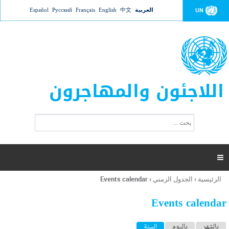
Jump to navigation
العربية
中文
English
Français
Русский
Español
UN
اللاجئون والمهاجرون
ا
ب
س
ح
ت
ث
م
ا

ر
ة
الرئيسية
›
الجدول الزمني
›
Events calendar
أنت
ا
هنا
ل
Events calendar
ب
ح
ا
بالشهر
باليوم
السنة
(علامة التبويب النشطة)
ث