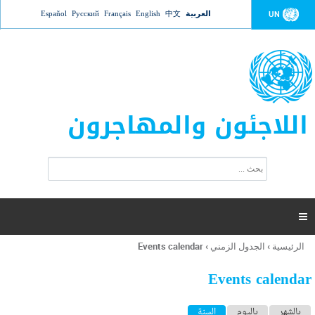
Jump to navigation
العربية
中文
English
Français
Русский
Español
UN
اللاجئون والمهاجرون
ا
ب
س
ح
ت
ث
م
ا

ر
ة
الرئيسية
›
الجدول الزمني
›
Events calendar
أنت
ا
هنا
ل
Events calendar
ب
ح
ا
بالشهر
باليوم
السنة
(علامة التبويب النشطة)
ث