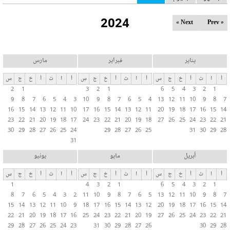
ل
2024
ت
Next »
« Prev
ب
و
ي
يناير
فبراير
مارس
ب
أ
ا
ث
أ
خ
ج
س
أ
ا
ث
أ
خ
ج
س
أ
ا
ث
أ
خ
ج
س
ا
2
1
3
2
1
6
5
4
3
2
1
ت
9
8
7
6
5
4
3
10
9
8
7
6
5
4
13
12
11
10
9
8
7
ا
16
15
14
13
12
11
10
17
16
15
14
13
12
11
20
19
18
17
16
15
14
ل
23
22
21
20
19
18
17
24
23
22
21
20
19
18
27
26
25
24
23
22
21
30
29
28
27
26
25
24
29
28
27
26
25
31
30
29
28
أ
31
س
ا
أبريل
مايو
يونيو
س
أ
ا
ث
أ
خ
ج
س
أ
ا
ث
أ
خ
ج
س
أ
ا
ث
أ
خ
ج
س
ي
1
4
3
2
1
6
5
4
3
2
1
ة
8
7
6
5
4
3
2
11
10
9
8
7
6
5
13
12
11
10
9
8
7
15
14
13
12
11
10
9
18
17
16
15
14
13
12
20
19
18
17
16
15
14
22
21
20
19
18
17
16
25
24
23
22
21
20
19
27
26
25
24
23
22
21
29
28
27
26
25
24
23
31
30
29
28
27
26
30
29
28