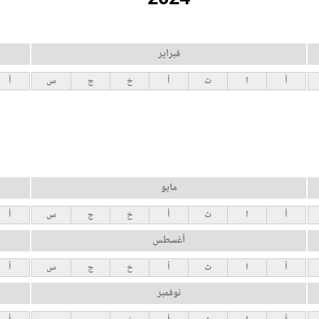
فبراير
أ
ا
ث
أ
خ
ج
س
أ
مايو
أ
ا
ث
أ
خ
ج
س
أ
أغسطس
أ
ا
ث
أ
خ
ج
س
أ
نوفمبر