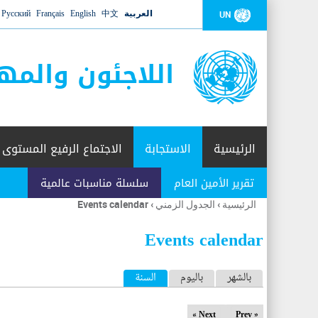
العربية
中文
English
Français
Русский
UN
اللاجئون والمه
الرئيسية
الاستجابة
الاجتماع الرفيع المستوى
تقرير الأمين العام
سلسلة مناسبات عالمية
الرئيسية
›
الجدول الزمني
›
Events calendar
أنت
هنا
Events calendar
ا
بالشهر
باليوم
السنة
(علامة التبويب النشطة)
ل
Next »
« Prev