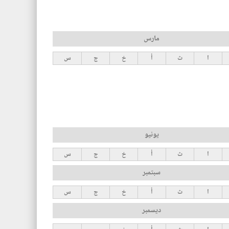
مارس
ا
ث
أ
خ
ج
س
يونيو
ا
ث
أ
خ
ج
س
سبتمبر
ا
ث
أ
خ
ج
س
ديسمبر