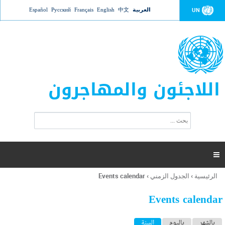
Jump to navigation
العربية
中文
English
Français
Русский
Español
UN
اللاجئون والمهاجرون
ا
ب
س
ح
ت
ث
م
ا

ر
ة
الرئيسية
›
الجدول الزمني
›
Events calendar
أنت
ا
هنا
ل
Events calendar
ب
ح
ا
بالشهر
باليوم
السنة
(علامة التبويب النشطة)
ث