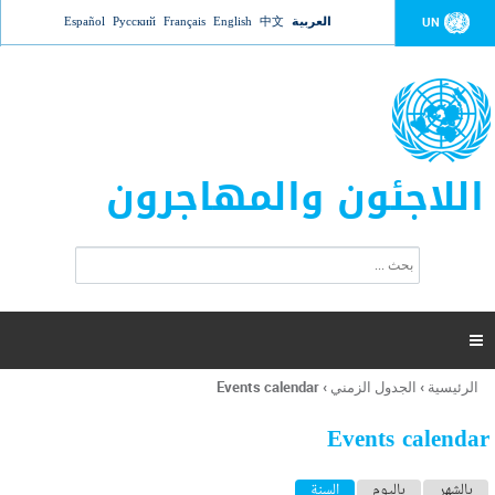
Jump to navigation
العربية
中文
English
Français
Русский
Español
UN
اللاجئون والمهاجرون
ا
ب
س
ح
ت
ث
م
ا

ر
ة
الرئيسية
›
الجدول الزمني
›
Events calendar
أنت
ا
هنا
ل
Events calendar
ب
ح
ا
بالشهر
باليوم
السنة
(علامة التبويب النشطة)
ث