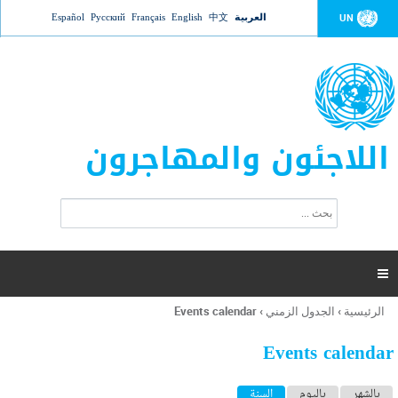
Jump to navigation
العربية
中文
English
Français
Русский
Español
UN
اللاجئون والمهاجرون
ا
ب
س
ح
ت
ث
م
ا

ر
ة
الرئيسية
›
الجدول الزمني
›
Events calendar
أنت
ا
هنا
ل
Events calendar
ب
ح
ا
بالشهر
باليوم
السنة
(علامة التبويب النشطة)
ث