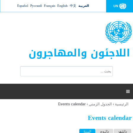
Jump to navigation
العربية
中文
English
Français
Русский
Español
UN
اللاجئون والمهاجرون
ا
ب
س
ح
ت
ث
م
ا

ر
ة
الرئيسية
›
الجدول الزمني
›
Events calendar
أنت
ا
هنا
ل
Events calendar
ب
ح
ا
بالشهر
باليوم
السنة
(علامة التبويب النشطة)
ث