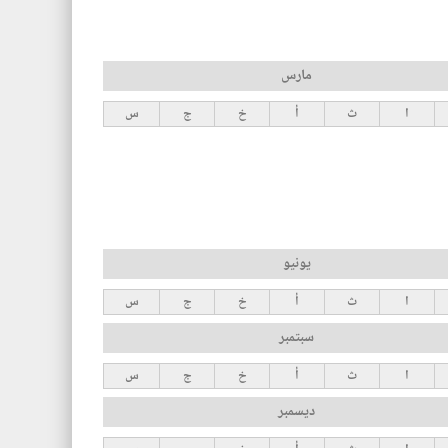
مارس
ا
ث
أ
خ
ج
س
يونيو
ا
ث
أ
خ
ج
س
سبتمبر
ا
ث
أ
خ
ج
س
ديسمبر