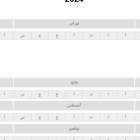
فبراير
أ
ا
ث
أ
خ
ج
س
أ
مايو
أ
ا
ث
أ
خ
ج
س
أ
أغسطس
أ
ا
ث
أ
خ
ج
س
أ
نوفمبر