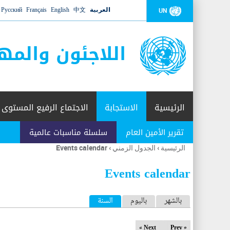
العربية
中文
English
Français
Русский
UN
اللاجئون والمه
الرئيسية
الاستجابة
الاجتماع الرفيع المستوى
تقرير الأمين العام
سلسلة مناسبات عالمية
الرئيسية
›
الجدول الزمني
›
Events calendar
أنت
هنا
Events calendar
ا
بالشهر
باليوم
السنة
(علامة التبويب النشطة)
ل
Next »
« Prev