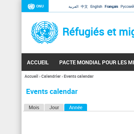
ONU
العربية
中文
English
Français
Русский
Réfugiés et mi
ACCUEIL
PACTE MONDIAL POUR LES M
Accueil
›
Calendrier
›
Events calendar
Vous
êtes
Events calendar
ici
O
Mois
Jour
Année
(onglet actif)
n
g
l