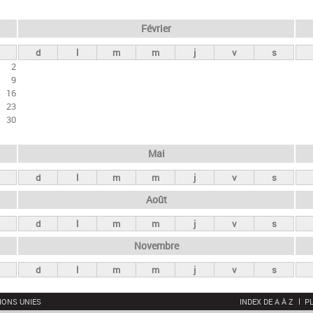
Février
d
l
m
m
j
v
s
2
9
16
23
30
Mai
d
l
m
m
j
v
s
Août
d
l
m
m
j
v
s
Novembre
d
l
m
m
j
v
s
IONS UNIES
INDEX DE A À Z
PL