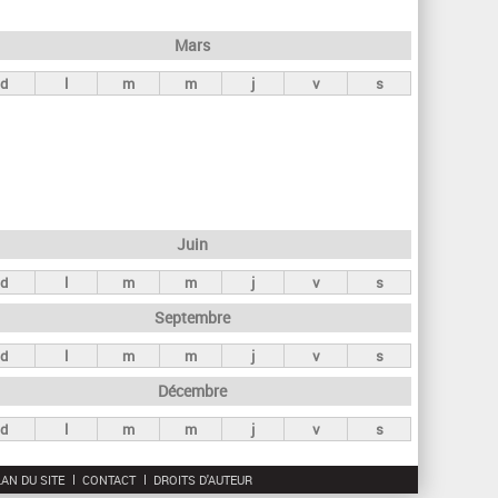
h
e
Mars
r
d
l
m
m
j
v
s
c
h
e
Juin
d
l
m
m
j
v
s
Septembre
d
l
m
m
j
v
s
Décembre
d
l
m
m
j
v
s
AN DU SITE
CONTACT
DROITS D'AUTEUR