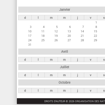
e
Janvier
t
d
l
m
m
j
v
s
s
1
p
3
4
5
6
7
8
r
10
11
12
13
14
15
17
18
19
20
21
22
i
24
25
26
27
28
29
n
31
c
Avril
i
d
l
m
m
j
v
s
p
Juillet
a
d
l
m
m
j
v
s
u
Octobre
x
d
l
m
m
j
v
s
DROITS D'AUTEUR © 2026 ORGANISATION DES NAT