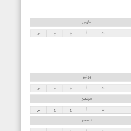
مارس
ا
ث
أ
خ
ج
س
يونيو
ا
ث
أ
خ
ج
س
سبتمبر
ا
ث
أ
خ
ج
س
ديسمبر