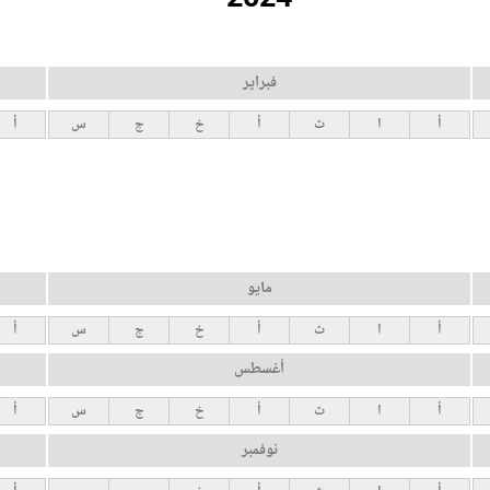
فبراير
أ
ا
ث
أ
خ
ج
س
أ
مايو
أ
ا
ث
أ
خ
ج
س
أ
أغسطس
أ
ا
ث
أ
خ
ج
س
أ
نوفمبر