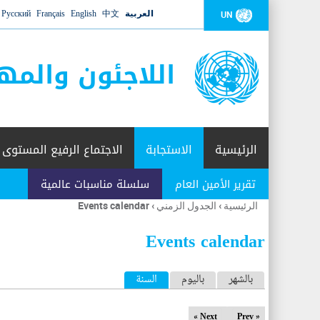
العربية
中文
English
Français
Русский
UN
اللاجئون والمه
الرئيسية
الاستجابة
الاجتماع الرفيع المستوى
تقرير الأمين العام
سلسلة مناسبات عالمية
الرئيسية
›
الجدول الزمني
›
Events calendar
أنت
هنا
Events calendar
ا
بالشهر
باليوم
السنة
(علامة التبويب النشطة)
ل
Next »
« Prev