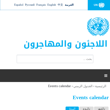
Jump to navigation
العربية
中文
English
Français
Русский
Español
UN
اللاجئون والمهاجرون
ا
ب
س
ح
ت
ث
م
ا

ر
ة
الرئيسية
›
الجدول الزمني
›
Events calendar
أنت
ا
هنا
ل
Events calendar
ب
ح
ا
بالشهر
باليوم
السنة
(علامة التبويب النشطة)
ث